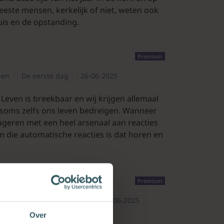
este mensen, kerkelijk of niet, weten ook
ruis en de opstanding.
Premium
pen
De eerste dag
26-06-2025
Leven is breekbaar en wij krijgen allemaal
 soms zelfs ons leven bedreigen. Wanneer
eageren met een heel arsenaal aan reacties
n die automatische reacties is dat horen en
Premium
nschappen
De eerste dag
25-06-2025
Over
 prachtige verhalen over