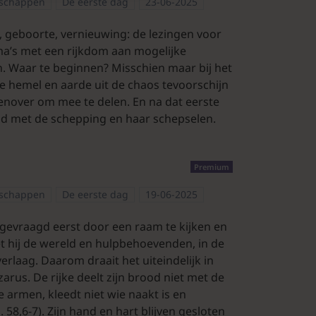
nschappen
De eerste dag
23-06-2025
, geboorte, vernieuwing: de lezingen voor
a’s met een rijkdom aan mogelijke
 Waar te beginnen? Misschien maar bij het
ie hemel en aarde uit de chaos tevoorschijn
genover om mee te delen. En na dat eerste
God met de schepping en haar schepselen.
Premium
nschappen
De eerste dag
19-06-2025
 gevraagd eerst door een raam te kijken en
et hij de wereld en hulpbehoevenden, in de
lverlaag. Daarom draait het uiteindelijk in
arus. De rijke deelt zijn brood niet met de
armen, kleedt niet wie naakt is en
8,6-7). Zijn hand en hart blijven gesloten