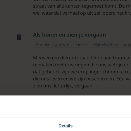
straat van alle kanten tegemoet komt. De me
wel waar dat verhaal op uit zal lopen: het k
Als horen en zien je vergaan
Anneke Oppewal
Geest
Bijbelwetenschap
Mensen (en dieren) staan bloot aan trauma. 
te maken met ervaringen die ons welzijn en
dat gebeurt, zijn we erop ingericht om te r
die ons leven en welzijn beschermen. Eén va
zien ons, letterlijk, vergaan.
Breng bevrijding waar je maar kunt
Anneke Oppewal
Leiderschap
Bijbelwete
Details
De schitterende visie van de Bergrede en de