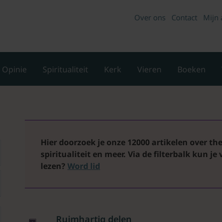
Over ons
Contact
Mijn 
Opinie
Spiritualiteit
Kerk
Vieren
Boeken
Hier doorzoek je onze 12000 artikelen over theo
spiritualiteit en meer. Via de filterbalk kun je
lezen?
Word lid
Ruimhartig delen