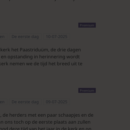
Premium
pen
De eerste dag
10-07-2025
 kerk het Paastriduüm, de drie dagen
en en opstanding in herinnering wordt
 kerk nemen we de tijd het breed uit te
Premium
pen
De eerste dag
09-07-2025
st, de herders met een paar schaapjes en de
an ons toch op de eerste plaats aan zullen
ond deze tijd van het jaar in de kerk en op