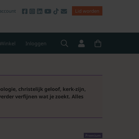
account
Lid worden
Winkel
Inloggen
logie, christelijk geloof, kerk-zijn,
 verder verfijnen wat je zoekt.
Alles
Premium