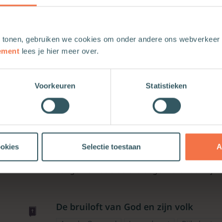
demonenuitdrijvingen en genezingswondere
zondag uit op de weerbarstige realiteit va
zelf Jezus’ werk in de wereld gestalte te gev
 tonen, gebruiken we cookies om onder andere ons webverkeer t
ement
lees je hier meer over.
Bron van levend water
Voorkeuren
Statistieken
Anneke Oppewal
Jezus
Bijbelwetenschap
Jezus is onderweg van Jeruzalem naar Galil
zijn om hun hart te openen rust Hij uit bij de
de twaalf stammen bijeenkwamen voor een 
verbondsvernieuwing hangen in de lucht. Jez
ookies
Selectie toestaan
A
Nicodemus gepraat over opnieuw geboren w
aangemerkt als de bruidegom die voor zijn 
De bruiloft van God en zijn volk