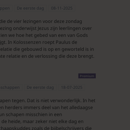
appen
De eerste dag
08-11-2025
die de vier lezingen voor deze zondag
zing onderwijst Jezus zijn leerlingen over
 zien we hoe het gebed van een van Gods
ijgt. In Kolossenzen roept Paulus de
latie die gebouwd is op en geworteld is in
e relatie en de verlossing die deze brengt.
Premium
nschappen
De eerste dag
18-07-2025
pen tegen. Dat is niet verwonderlijk. In het
en herders immers deel van het alledaagse
un schapen misschien in een
de heide, maar zeker niet elke dag en
haapskuddes zoals de bijbelschrijvers die