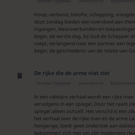
Anneke Oppewal
Levenskunst
Bijbelwete
Hoop, verbond, belofte, schepping, vreugde
deze zondag bieden een overvloed aan them
ingangen, dwarsverbanden en toepassingen.
begin, de eerste dag, bij God de Schepper d
roept, verlangend naar een partner, een te
begin, de geschiedenis van de relatie van 
De rijke die de arme niet ziet
Anneke Oppewal
Levenskunst
Bijbelwete
In een rabbijns verhaal wordt een rijke man
vervolgens in een spiegel. Door het raam zi
spiegel alleen zichzelf. Het verschil is een zi
het verhaal over de rijke man en de arme Laz
hongerige, biedt geen onderdak aan dakloze 
bekommert zich niet om zijn medemens (Jes. 5