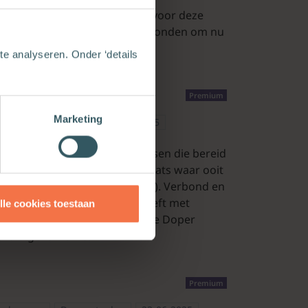
n lopen in de Matteüslezing voor deze
n volgelingen die worden uitgezonden om nu
en.
e analyseren. Onder ‘details
Premium
Marketing
pen
De eerste dag
24-06-2025
ea. Moe en dorstend naar mensen die bereid
 put van Jakob in Sichar, de plaats waar ooit
verbondsvernieuwing (Joz. 24). Verbond en
us is ter bruiloft geweest, heeft met
lle cookies toestaan
orden en is door Johannes de Doper
bruid gekomen is.
Premium