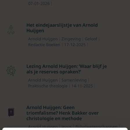
07-01-2026
Het eindejaarslijstje van Arnold
Huijgen
Arnold Huijgen
Zingeving
Geloof
Redactie Boeken
17-12-2025
Lezing Arnold Huijgen: ‘Waar blijf je
als je reserves opraken?’
Arnold Huijgen
Samenleving
Praktische theologie
14-11-2025
Arnold Huijgen: Geen
triomfalisme? Henk Bakker over
christologie en methode
Arnold Huijgen
Jezus
Bijbelwetenschappen