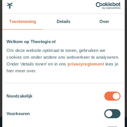
Redactie Boeken
23-12-2024
Toestemming
Details
Over
Basis
Maria
Arnold Huijgen
Geloof
Ouderlingenblad
03-02-2023
Welkom op Theologie.nl
Om deze website optimaal te tonen, gebruiken we
cookies om onder andere ons webverkeer te analyseren.
De maagd die zwanger wordt
Onder ‘details tonen’ en in ons
privacyreglement
lees je
Arnold Huijgen
Jezus
Geschiedenis
hier meer over.
Woord en dienst
15-12-2021
Toestemmingsselectie
Noodzakelijk
Voorkeuren