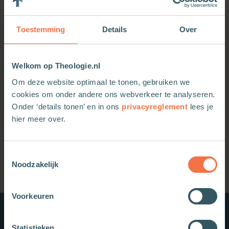
Premium
Johannes de Doper
Jaap Goorhuis
Jezus
Bijbelwetenschappen
Toestemming
Details
Over
De eerste dag
23-06-2025
Welkom op Theologie.nl
Premium
Bezint eer ge begint
Om deze website optimaal te tonen, gebruiken we
Jaap Goorhuis
Navolging
cookies om onder andere ons webverkeer te analyseren.
Bijbelwetenschappen
De eerste dag
Onder ‘details tonen’ en in ons
privacyreglement
lees je
12-06-2025
hier meer over.
Toestemmingsselectie
Noodzakelijk
Voorkeuren
Nieuwe boeken
Statistieken