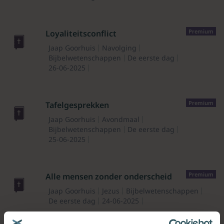
Premium
Loyaliteitsconflict
Jaap Goorhuis
Navolging
Bijbelwetenschappen
De eerste dag
26-06-2025
Premium
Tafelgesprekken
Jaap Goorhuis
Avondmaal
Bijbelwetenschappen
De eerste dag
25-06-2025
Premium
Alle mensen zonder onderscheid
Jaap Goorhuis
Jezus
Bijbelwetenschappen
De eerste dag
24-06-2025