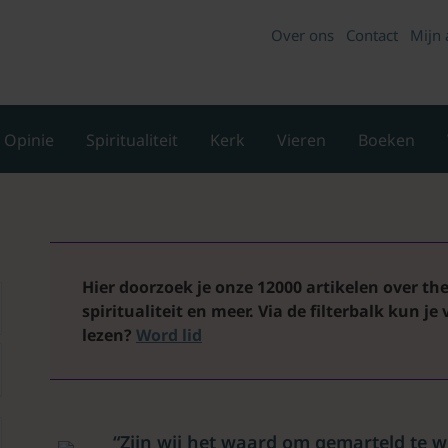
Over ons
Contact
Mijn 
Opinie
Spiritualiteit
Kerk
Vieren
Boeken
Hier doorzoek je onze 12000 artikelen over theo
spiritualiteit en meer. Via de filterbalk kun je
lezen?
Word lid
“Zijn wij het waard om gemarteld te 