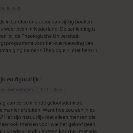
18-06-2026
lds in Londen en auteur van vijftig boeken
as weer even in Nederland. De aanleiding is
ssor’ bij de Theologische Universiteit
iningsprogramma voor kerkvernieuwing van
isman ging namens Theologie.nl met hem in
jk en figuurlijk.’
tie Levensvragen
12-11-2025
g aan verschillende geloofsdenkers
e manier afsluiten. Want hoe zou een ‘niet-
 Het zijn natuurlijk niet alleen mensen die
 maar ook mensen voor wie het geloof geen
jn goede vriendin Kirsten Poortier, met wie