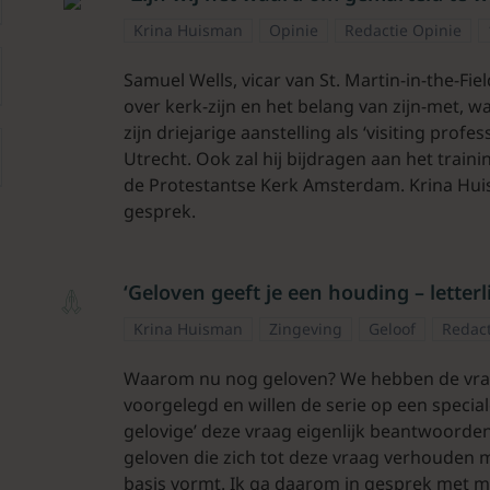
Krina Huisman
Opinie
Redactie Opinie
Samuel Wells, vicar van St. Martin-in-the-Fie
over kerk-zijn en het belang van zijn-met, w
zijn driejarige aanstelling als ‘visiting profe
Utrecht. Ook zal hij bijdragen aan het tra
de Protestantse Kerk Amsterdam. Krina Hu
gesprek.
‘Geloven geeft je een houding – letterli
Krina Huisman
Zingeving
Geloof
Redac
Waarom nu nog geloven? We hebben de vraa
voorgelegd en willen de serie op een special
gelovige’ deze vraag eigenlijk beantwoorden?
geloven die zich tot deze vraag verhouden
basis vormt. Ik ga daarom in gesprek met mi