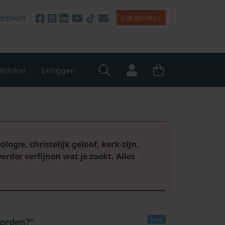
account
Lid worden
Winkel
Inloggen
logie, christelijk geloof, kerk-zijn,
 verder verfijnen wat je zoekt.
Alles
Basis
worden?”