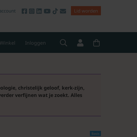
account
Lid worden
Winkel
Inloggen
logie, christelijk geloof, kerk-zijn,
 verder verfijnen wat je zoekt.
Alles
Basis