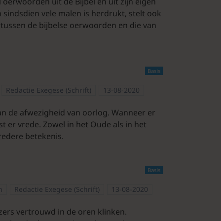
l oerwoorden uit de Bijbel en uit zijn eigen
n sindsdien vele malen is herdrukt, stelt ook
 tussen de bijbelse oerwoorden en die van
Basis
Redactie Exegese (Schrift)
13-08-2020
an de afwezigheid van oorlog. Wanneer er
st er vrede. Zowel in het Oude als in het
redere betekenis.
Basis
n
Redactie Exegese (Schrift)
13-08-2020
zers vertrouwd in de oren klinken.