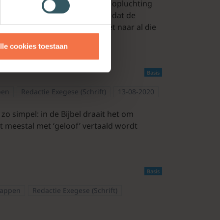
genlijk boden waren. Wat een opluchting
rgerlijke blik. En theologisch, dat de
aar het woord van God, en niet naar al die
lle cookies toestaan
Basis
pen
Redactie Exegese (Schrift)
13-08-2020
zo simpel: in de Bijbel draait het om
at meestal met ‘geloof’ vertaald wordt
Basis
happen
Redactie Exegese (Schrift)