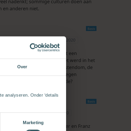
 veel nadenkt; sommige culturen doen aan
 en anderen niet.
Basis
edactie Exegese (Schrift)
13-08-2020
christelijke traditie. Het speelt een
ls Augustinus en Luther en het werd in het
uciale verschil tussen het christendom, de
Over
wettische religie waarin Gods zegen
aan we nu precies onder genade?
e analyseren. Onder ‘details
Basis
tie Exegese (Schrift)
13-08-2020
Marketing
 Verdeutschung van Martin Buber en Franz