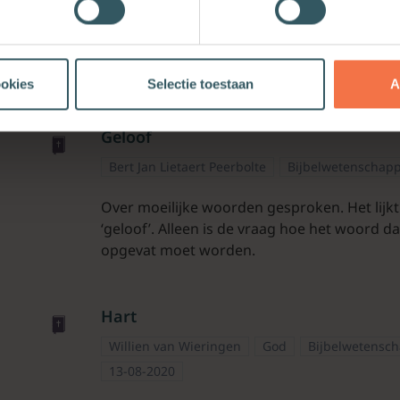
Rosenzweig en we ontdekten dat engelen ei
dat ze hun vleugels verloren en hun braaf-bu
aandacht weer uitging naar wat ze zeiden, n
poespas.
ookies
Selectie toestaan
A
Geloof
Bert Jan Lietaert Peerbolte
Bijbelwetenschap
Over moeilijke woorden gesproken. Het lijkt 
‘geloof’. Alleen is de vraag hoe het woord d
opgevat moet worden.
Hart
Willien van Wieringen
God
Bijbelwetensc
13-08-2020