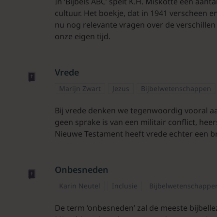
In ‘Bijbels ABC’ spelt K.H. Miskotte een aanta
cultuur. Het boekje, dat in 1941 verscheen e
nu nog relevante vragen over de verschillen
onze eigen tijd.
Vrede
Marijn Zwart
Jezus
Bijbelwetenschappen
Bij vrede denken we tegenwoordig vooral a
geen sprake is van een militair conflict, heer
Nieuwe Testament heeft vrede echter een b
Onbesneden
Karin Neutel
Inclusie
Bijbelwetenschappe
De term ‘onbesneden’ zal de meeste bijbelle