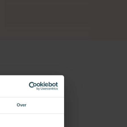
uw account.
 op Bijbelvers of
t nog veel meer
oor professionals
Over
?