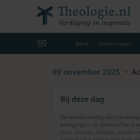
Bijbel
Levensvragen
09 november 2025
•
Ac
Bij deze dag
De tweede zondag dat Handelinge
kerkgangers dit allemaal? Eerst ee
jood, christen, Palestijn, mosli
gesteld. Of je bent er niet eens w