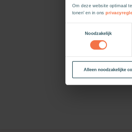
Om deze website optimaal te
De 1
tonen’ en in ons
privacyregl
Tijdelijk ontvang 
Toestemmingsselectie
Noodzakelijk
Je on
Sluit 
Alleen noodzakelijke c