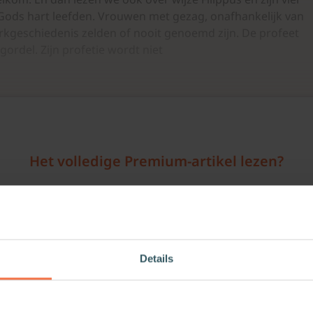
ij Gods hart leefden. Vrouwen met gezag, onafhankelijk van
rkgeschiedenis zelden of nooit genoemd zijn. De profeet
gordel. Zijn profetie wordt niet
Het volledige Premium-artikel lezen?
m-lid kan je dit artikel gratis lezen door in te loggen op jo
 Vieren vind je werkmateriaal voor de zondag. Je kunt zoeken
en in het kerkelijk jaar. Als Premium-lid krijg je toegang to
elen, preekschetsen, exegeses en kindermomenten. Ideaal v
Details
in de kerk.
Log in en lees onbeperkt alles op Theologie.nl. Nog geen lid