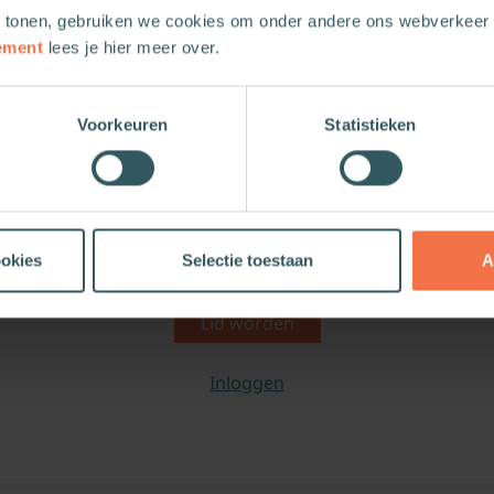
 tonen, gebruiken we cookies om onder andere ons webverkeer t
e maand Theologie.nl Premium is gratis, daarna € 11,99
ement
lees je hier meer over.
De korting wordt automatisch tijdens de checkout verwerkt
je ook
2 gratis e-books
en
25% korting
op 11 titels via de
Zo
geldig t/m 30-8-2026
Voorkeuren
Statistieken
tvangt binnen 1 dag een e-mail met je persoonlijke korting
Bekijk de actievoorwaarden
.
Liever meer voordeel?
dan hier een jaarabonnement af en ontvang twee maanden 
ookies
Selectie toestaan
A
Lid worden
Inloggen