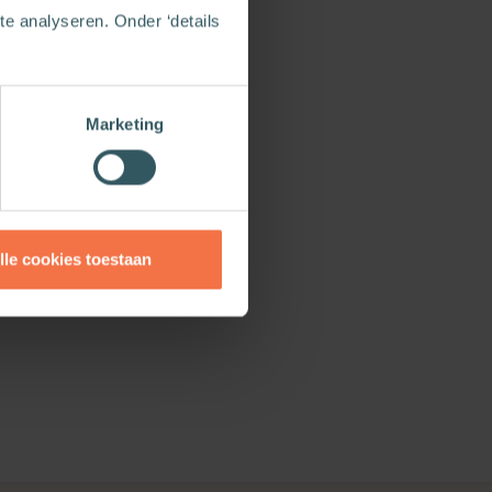
e analyseren. Onder ‘details
 p.m.
.
merselectie 2026
,
Marketing
scode.
cadeau.
lle cookies toestaan