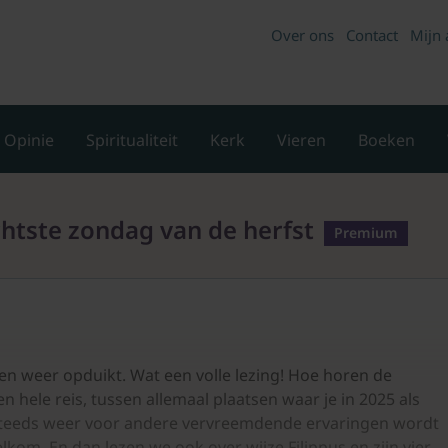
Over ons
Contact
Mijn 
Opinie
Spiritualiteit
Kerk
Vieren
Boeken
htste zondag van de herfst
Premium
n weer opduikt. Wat een volle lezing! Hoe horen de
n hele reis, tussen allemaal plaatsen waar je in 2025 als
m steeds weer voor andere vervreemdende ervaringen wordt
elkom. En dan lezen we ook over wijze Filippus en zijn vier