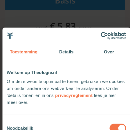
Basis
€ 5,83
vanaf
/maand
Voor geïnteresseerden in levensvragen,
spiritualiteit, opinie en maatschappij
Toestemming
Details
Over
Welkom op Theologie.nl
Ik wil Basis
Om deze website optimaal te tonen, gebruiken we cookies
om onder andere ons webverkeer te analyseren. Onder
‘details tonen’ en in ons
privacyreglement
lees je hier
6.700 basis-artikelen
meer over.
4.800 premium-artikelen
Toestemmingsselectie
Preekschetsen + exegese
Noodzakelijk