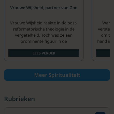
Vrouwe Wijsheid, partner van God
Vrouwe Wijsheid raakte in de post-
Wanne
reformatorische theologie in de
verstand
vergetelheid. Toch was ze een
om te 
prominente figuur in de
hand is 
wijsheidsliteratuur, waaronder het...
de
LEES VERDER
Meer Spiritualiteit
Rubrieken