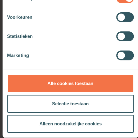
Uitgebreid vergelijken
Voorkeuren
Statistieken
Premium
Marketing
€ 10,00
vanaf
/maand
Alle cookies toestaan
Voor professionals in de kerk, inclusief onbeperkt
toegang
Selectie toestaan
Alleen noodzakelijke cookies
Ik wil Premium