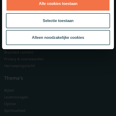
Alle cookies toestaan
Theologie.nl
Lid worden
Selectie toestaan
Over ons
Nieuwsbrieven
Alleen noodzakelijke cookies
Veelgestelde vragen
Contact
Branded content
Privacy & voorwaarden
Herroepingsrecht
Thema's
Bijbel
Levensvragen
Opinie
Spiritualiteit