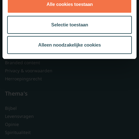
Alle cookies toestaan
Theologie.nl
Lid worden
Selectie toestaan
Over ons
Nieuwsbrieven
Alleen noodzakelijke cookies
Veelgestelde vragen
Contact
Branded content
Privacy & voorwaarden
Herroepingsrecht
Thema's
Bijbel
Levensvragen
Opinie
Spiritualiteit