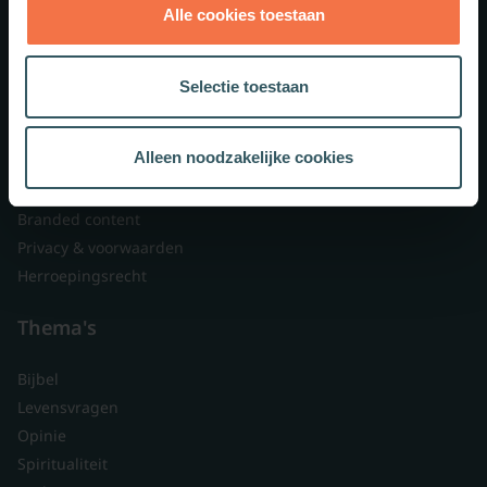
Alle cookies toestaan
Theologie.nl
Lid worden
Selectie toestaan
Over ons
Nieuwsbrieven
Alleen noodzakelijke cookies
Veelgestelde vragen
Contact
Branded content
Privacy & voorwaarden
Herroepingsrecht
Thema's
Bijbel
Levensvragen
Opinie
Spiritualiteit