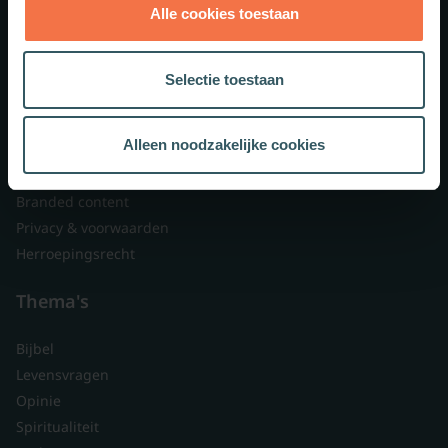
Alle cookies toestaan
Theologie.nl
Lid worden
Selectie toestaan
Over ons
Nieuwsbrieven
Alleen noodzakelijke cookies
Veelgestelde vragen
Contact
Branded content
Privacy & voorwaarden
Herroepingsrecht
Thema's
Bijbel
Levensvragen
Opinie
Spiritualiteit