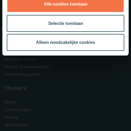
Alle cookies toestaan
Theologie.nl
Lid worden
Selectie toestaan
Over ons
Nieuwsbrieven
Alleen noodzakelijke cookies
Veelgestelde vragen
Contact
Branded content
Privacy & voorwaarden
Herroepingsrecht
Thema's
Bijbel
Levensvragen
Opinie
Spiritualiteit