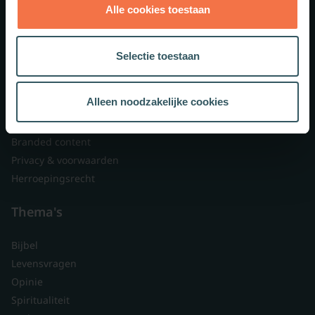
Alle cookies toestaan
Theologie.nl
Lid worden
Selectie toestaan
Over ons
Nieuwsbrieven
Alleen noodzakelijke cookies
Veelgestelde vragen
Contact
Branded content
Privacy & voorwaarden
Herroepingsrecht
Thema's
Bijbel
Levensvragen
Opinie
Spiritualiteit