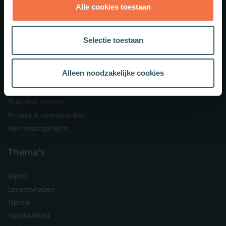
Alle cookies toestaan
Theologie.nl
Lid worden
Selectie toestaan
Over ons
Nieuwsbrieven
Alleen noodzakelijke cookies
Veelgestelde vragen
Contact
Branded content
Privacy & voorwaarden
Herroepingsrecht
Thema's
Bijbel
Levensvragen
Opinie
Spiritualiteit