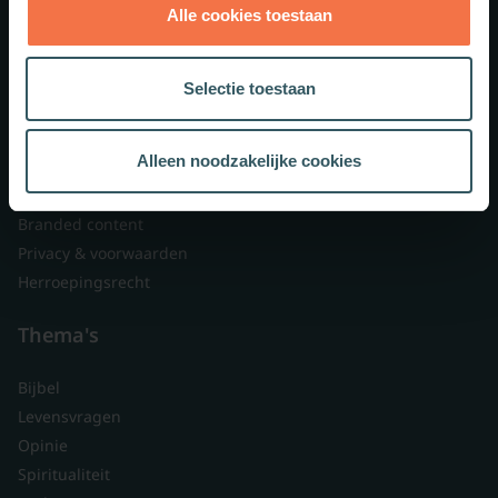
Alle cookies toestaan
Theologie.nl
Lid worden
Selectie toestaan
Over ons
Nieuwsbrieven
Alleen noodzakelijke cookies
Veelgestelde vragen
Contact
Branded content
Privacy & voorwaarden
Herroepingsrecht
Thema's
Bijbel
Levensvragen
Opinie
Spiritualiteit