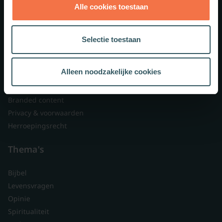
Alle cookies toestaan
Theologie.nl
Lid worden
Selectie toestaan
Over ons
Nieuwsbrieven
Alleen noodzakelijke cookies
Veelgestelde vragen
Contact
Branded content
Privacy & voorwaarden
Herroepingsrecht
Thema's
Bijbel
Levensvragen
Opinie
Spiritualiteit