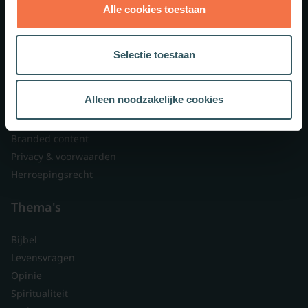
Alle cookies toestaan
Theologie.nl
Lid worden
Selectie toestaan
Over ons
Nieuwsbrieven
Alleen noodzakelijke cookies
Veelgestelde vragen
Contact
Branded content
Privacy & voorwaarden
Herroepingsrecht
Thema's
Bijbel
Levensvragen
Opinie
Spiritualiteit