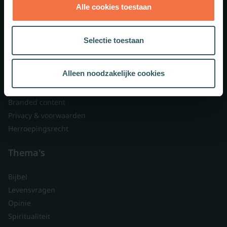
Alle cookies toestaan
Theologie.nl
Lid worden
Selectie toestaan
Over ons
Nieuwsbrieven
Alleen noodzakelijke cookies
Veelgestelde vragen
Contact
Branded content
Privacy & voorwaarden
Herroepingsrecht
Thema's
Bijbel
Levensvragen
Opinie
Spiritualiteit