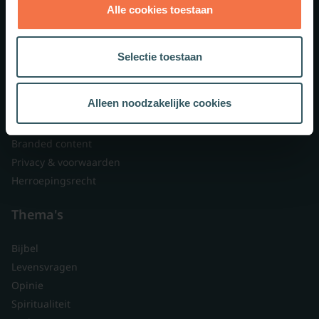
Alle cookies toestaan
Theologie.nl
Lid worden
Selectie toestaan
Over ons
Nieuwsbrieven
Alleen noodzakelijke cookies
Veelgestelde vragen
Contact
Branded content
Privacy & voorwaarden
Herroepingsrecht
Thema's
Bijbel
Levensvragen
Opinie
Spiritualiteit