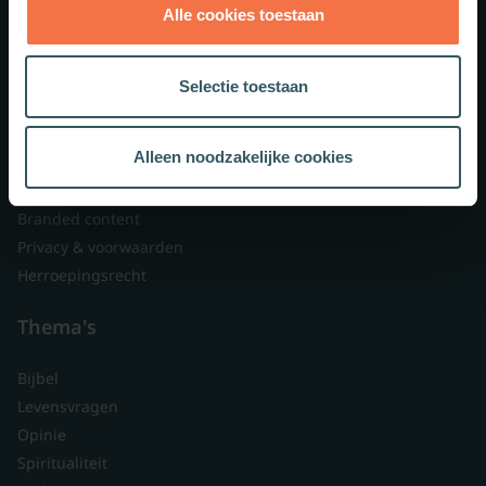
Alle cookies toestaan
Theologie.nl
Lid worden
Selectie toestaan
Over ons
Nieuwsbrieven
Alleen noodzakelijke cookies
Veelgestelde vragen
Contact
Branded content
Privacy & voorwaarden
Herroepingsrecht
Thema's
Bijbel
Levensvragen
Opinie
Spiritualiteit