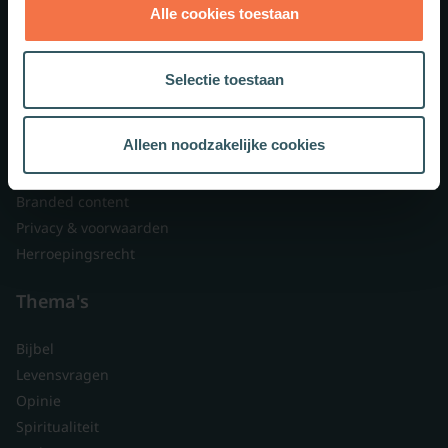
Alle cookies toestaan
Theologie.nl
Lid worden
Selectie toestaan
Over ons
Nieuwsbrieven
Alleen noodzakelijke cookies
Veelgestelde vragen
Contact
Branded content
Privacy & voorwaarden
Herroepingsrecht
Thema's
Bijbel
Levensvragen
Opinie
Spiritualiteit