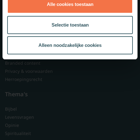
Alle cookies toestaan
Theologie.nl
Lid worden
Selectie toestaan
Over ons
Nieuwsbrieven
Alleen noodzakelijke cookies
Veelgestelde vragen
Contact
Branded content
Privacy & voorwaarden
Herroepingsrecht
Thema's
Bijbel
Levensvragen
Opinie
Spiritualiteit