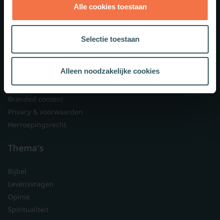
Alle cookies toestaan
Theologie.nl
Lid worden
Selectie toestaan
Over ons
Nieuwsbrieven
Alleen noodzakelijke cookies
Veelgestelde vragen
Contact
Branded content
Privacy & voorwaarden
Herroepingsrecht
Thema's
Bijbel
Levensvragen
Opinie
Spiritualiteit