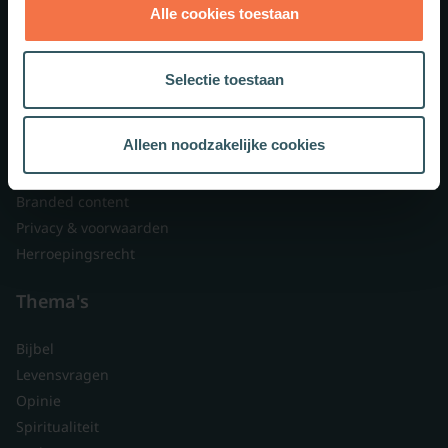
Alle cookies toestaan
Theologie.nl
Lid worden
Selectie toestaan
Over ons
Nieuwsbrieven
Alleen noodzakelijke cookies
Veelgestelde vragen
Contact
Branded content
Privacy & voorwaarden
Herroepingsrecht
Thema's
Bijbel
Levensvragen
Opinie
Spiritualiteit