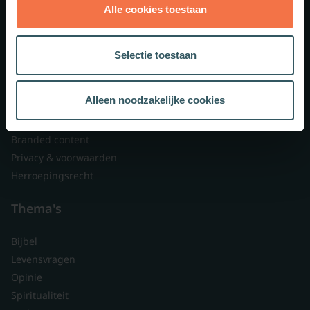
Alle cookies toestaan
Theologie.nl
Lid worden
Selectie toestaan
Over ons
Nieuwsbrieven
Alleen noodzakelijke cookies
Veelgestelde vragen
Contact
Branded content
Privacy & voorwaarden
Herroepingsrecht
Thema's
Bijbel
Levensvragen
Opinie
Spiritualiteit