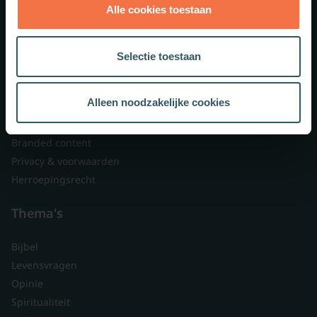
Alle cookies toestaan
Theologie.nl
Lid worden
Selectie toestaan
Over ons
Nieuwsbrieven
Alleen noodzakelijke cookies
Veelgestelde vragen
Contact
Branded content
Privacy & voorwaarden
Herroepingsrecht
Thema's
Bijbel
Levensvragen
Opinie
Spiritualiteit