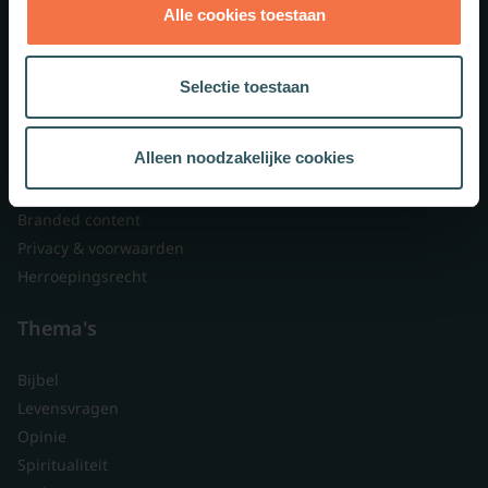
Alle cookies toestaan
Theologie.nl
Lid worden
Selectie toestaan
Over ons
Nieuwsbrieven
Alleen noodzakelijke cookies
Veelgestelde vragen
Contact
Branded content
Privacy & voorwaarden
Herroepingsrecht
Thema's
Bijbel
Levensvragen
Opinie
Spiritualiteit