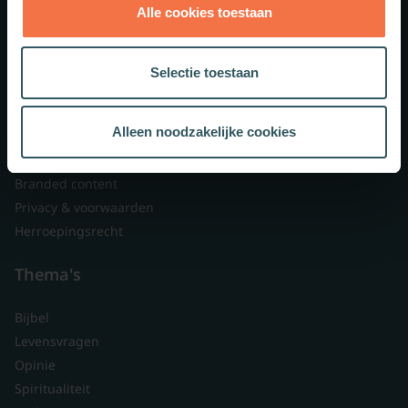
Alle cookies toestaan
Theologie.nl
Lid worden
Selectie toestaan
Over ons
Nieuwsbrieven
Alleen noodzakelijke cookies
Veelgestelde vragen
Contact
Branded content
Privacy & voorwaarden
Herroepingsrecht
Thema's
Bijbel
Levensvragen
Opinie
Spiritualiteit