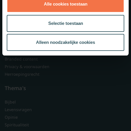
Alle cookies toestaan
Theologie.nl
Lid worden
Selectie toestaan
Over ons
Nieuwsbrieven
Alleen noodzakelijke cookies
Veelgestelde vragen
Contact
Branded content
Privacy & voorwaarden
Herroepingsrecht
Thema's
Bijbel
Levensvragen
Opinie
Spiritualiteit