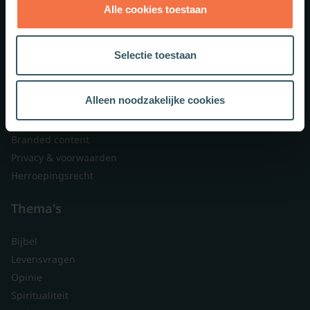
Alle cookies toestaan
Theologie.nl
Lid worden
Selectie toestaan
Over ons
Nieuwsbrieven
Alleen noodzakelijke cookies
Veelgestelde vragen
Contact
Branded content
Privacy & voorwaarden
Herroepingsrecht
Thema's
Bijbel
Levensvragen
Opinie
Spiritualiteit