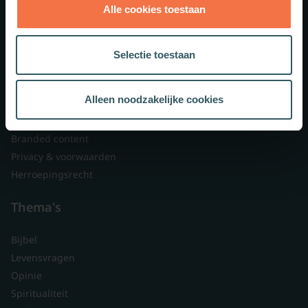
Alle cookies toestaan
Theologie.nl
Lid worden
Selectie toestaan
Over ons
Nieuwsbrieven
Alleen noodzakelijke cookies
Veelgestelde vragen
Contact
Branded content
Privacy & voorwaarden
Herroepingsrecht
Thema's
Bijbel
Levensvragen
Opinie
Spiritualiteit