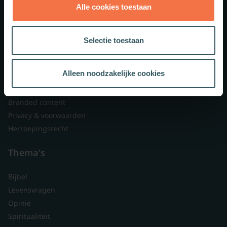
Alle cookies toestaan
Theologie.nl
Lid worden
Selectie toestaan
Over ons
Nieuwsbrieven
Alleen noodzakelijke cookies
Veelgestelde vragen
Contact
Branded content
Privacy & voorwaarden
Herroepingsrecht
Thema's
Bijbel
Levensvragen
Opinie
Spiritualiteit