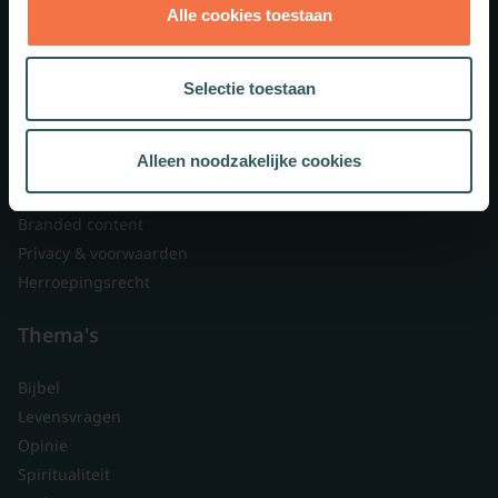
Alle cookies toestaan
Theologie.nl
Lid worden
Selectie toestaan
Over ons
Nieuwsbrieven
Alleen noodzakelijke cookies
Veelgestelde vragen
Contact
Branded content
Privacy & voorwaarden
Herroepingsrecht
Thema's
Bijbel
Levensvragen
Opinie
Spiritualiteit