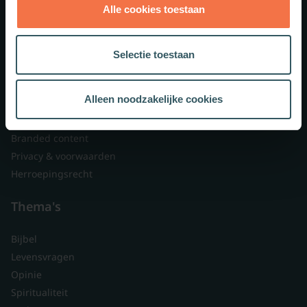
Alle cookies toestaan
Theologie.nl
Lid worden
Selectie toestaan
Over ons
Nieuwsbrieven
Alleen noodzakelijke cookies
Veelgestelde vragen
Contact
Branded content
Privacy & voorwaarden
Herroepingsrecht
Thema's
Bijbel
Levensvragen
Opinie
Spiritualiteit