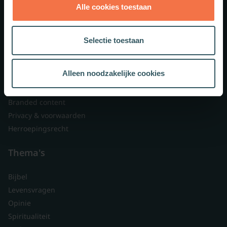
Alle cookies toestaan
Theologie.nl
Lid worden
Selectie toestaan
Over ons
Nieuwsbrieven
Alleen noodzakelijke cookies
Veelgestelde vragen
Contact
Branded content
Privacy & voorwaarden
Herroepingsrecht
Thema's
Bijbel
Levensvragen
Opinie
Spiritualiteit