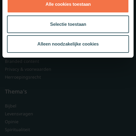
Alle cookies toestaan
Theologie.nl
Lid worden
Selectie toestaan
Over ons
Nieuwsbrieven
Alleen noodzakelijke cookies
Veelgestelde vragen
Contact
Branded content
Privacy & voorwaarden
Herroepingsrecht
Thema's
Bijbel
Levensvragen
Opinie
Spiritualiteit