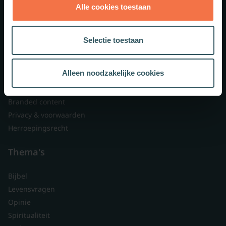
Alle cookies toestaan
Theologie.nl
Lid worden
Selectie toestaan
Over ons
Nieuwsbrieven
Alleen noodzakelijke cookies
Veelgestelde vragen
Contact
Branded content
Privacy & voorwaarden
Herroepingsrecht
Thema's
Bijbel
Levensvragen
Opinie
Spiritualiteit