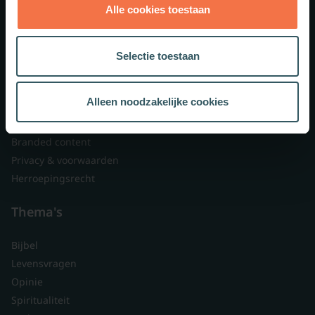
Alle cookies toestaan
Theologie.nl
Lid worden
Selectie toestaan
Over ons
Nieuwsbrieven
Alleen noodzakelijke cookies
Veelgestelde vragen
Contact
Branded content
Privacy & voorwaarden
Herroepingsrecht
Thema's
Bijbel
Levensvragen
Opinie
Spiritualiteit