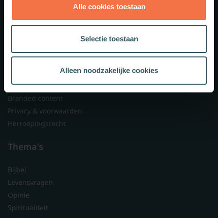
Alle cookies toestaan
Theologie.nl
Lid worden
Selectie toestaan
Over ons
Nieuwsbrieven
Alleen noodzakelijke cookies
Veelgestelde vragen
Contact
Branded content
Privacy & voorwaarden
Herroepingsrecht
Thema's
Bijbel
Levensvragen
Opinie
Spiritualiteit