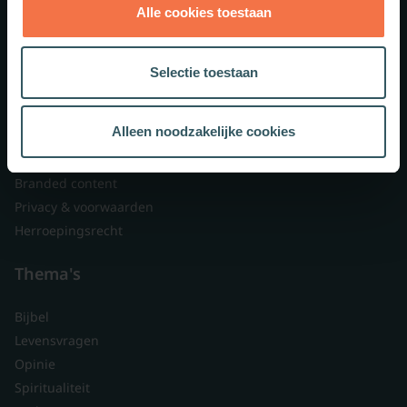
Alle cookies toestaan
Theologie.nl
Lid worden
Selectie toestaan
Over ons
Nieuwsbrieven
Alleen noodzakelijke cookies
Veelgestelde vragen
Contact
Branded content
Privacy & voorwaarden
Herroepingsrecht
Thema's
Bijbel
Levensvragen
Opinie
Spiritualiteit