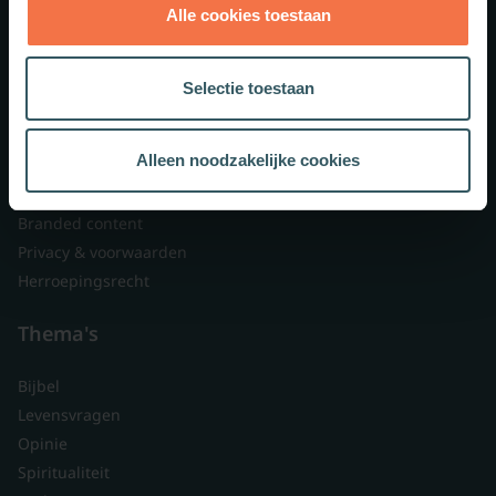
Alle cookies toestaan
Theologie.nl
Lid worden
Selectie toestaan
Over ons
Nieuwsbrieven
Alleen noodzakelijke cookies
Veelgestelde vragen
Contact
Branded content
Privacy & voorwaarden
Herroepingsrecht
Thema's
Bijbel
Levensvragen
Opinie
Spiritualiteit