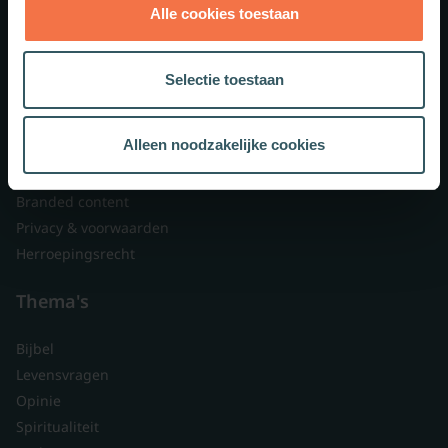
Alle cookies toestaan
Theologie.nl
Lid worden
Selectie toestaan
Over ons
Nieuwsbrieven
Alleen noodzakelijke cookies
Veelgestelde vragen
Contact
Branded content
Privacy & voorwaarden
Herroepingsrecht
Thema's
Bijbel
Levensvragen
Opinie
Spiritualiteit