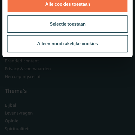
Alle cookies toestaan
Theologie.nl
Lid worden
Selectie toestaan
Over ons
Nieuwsbrieven
Alleen noodzakelijke cookies
Veelgestelde vragen
Contact
Branded content
Privacy & voorwaarden
Herroepingsrecht
Thema's
Bijbel
Levensvragen
Opinie
Spiritualiteit