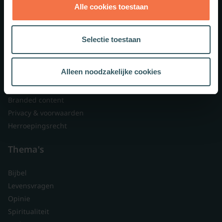
Alle cookies toestaan
Theologie.nl
Lid worden
Selectie toestaan
Over ons
Nieuwsbrieven
Alleen noodzakelijke cookies
Veelgestelde vragen
Contact
Branded content
Privacy & voorwaarden
Herroepingsrecht
Thema's
Bijbel
Levensvragen
Opinie
Spiritualiteit