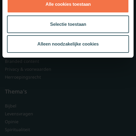
Alle cookies toestaan
Theologie.nl
Lid worden
Selectie toestaan
Over ons
Nieuwsbrieven
Alleen noodzakelijke cookies
Veelgestelde vragen
Contact
Branded content
Privacy & voorwaarden
Herroepingsrecht
Thema's
Bijbel
Levensvragen
Opinie
Spiritualiteit