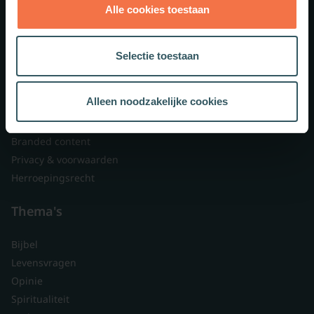
Alle cookies toestaan
Theologie.nl
Lid worden
Selectie toestaan
Over ons
Nieuwsbrieven
Alleen noodzakelijke cookies
Veelgestelde vragen
Contact
Branded content
Privacy & voorwaarden
Herroepingsrecht
Thema's
Bijbel
Levensvragen
Opinie
Spiritualiteit