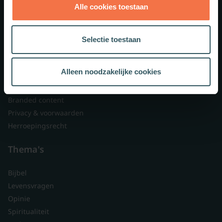
Alle cookies toestaan
Theologie.nl
Lid worden
Selectie toestaan
Over ons
Nieuwsbrieven
Alleen noodzakelijke cookies
Veelgestelde vragen
Contact
Branded content
Privacy & voorwaarden
Herroepingsrecht
Thema's
Bijbel
Levensvragen
Opinie
Spiritualiteit