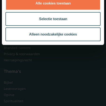
Alle cookies toestaan
Theologie.nl
Lid worden
Selectie toestaan
Over ons
Nieuwsbrieven
Alleen noodzakelijke cookies
Veelgestelde vragen
Contact
Branded content
Privacy & voorwaarden
Herroepingsrecht
Thema's
Bijbel
Levensvragen
Opinie
Spiritualiteit