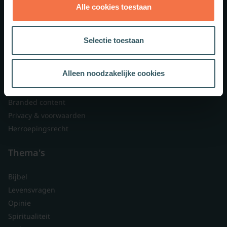
Alle cookies toestaan
Theologie.nl
Lid worden
Selectie toestaan
Over ons
Nieuwsbrieven
Alleen noodzakelijke cookies
Veelgestelde vragen
Contact
Branded content
Privacy & voorwaarden
Herroepingsrecht
Thema's
Bijbel
Levensvragen
Opinie
Spiritualiteit