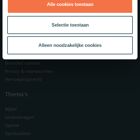
Alle cookies toestaan
Theologie.nl
Lid worden
Selectie toestaan
Over ons
Nieuwsbrieven
Alleen noodzakelijke cookies
Veelgestelde vragen
Contact
Branded content
Privacy & voorwaarden
Herroepingsrecht
Thema's
Bijbel
Levensvragen
Opinie
Spiritualiteit